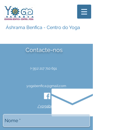
Áshrama Benfica - Centro do Yoga
Contacte-nos
(+351)
217 710 691
yogabenfica@gmail.com
/yogabenfica