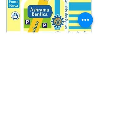
Estacionamento Fácil e Gratuito:
Parque Viaduto 2ª Circular
(junto ao C. Comercial Fonte Nova)
Transportes Públicos:
Autocarros Carris 750, 746, 758, 54 e 16
Metro Colégio Militar (a 10 minutos)
Rua António Nobre, 4A
1500-047
Lisboa