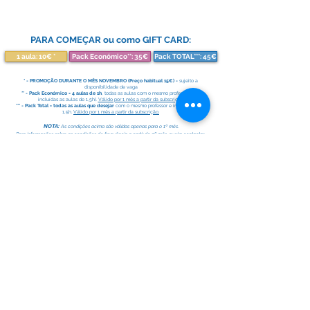
PARA COMEÇAR ou como GIFT CARD
:
1 aula: 10€ *
Pack Económico**: 35€
Pack TOTAL***: 45€
* - PROMOÇÃO DURANTE O MÊS NOVEMBRO (Preço habitual 15€) -
sujeito a
disponibilidade de vaga
** - Pack Económico
= 4 aulas de 1h
, todas as aulas com o mesmo professor (não
incluídas as aulas de 1,5h).
Válido por 1 mês a partir da subscrição.
*** - Pack Total = todas as aulas que desejar
com o mesmo professor e inclui aulas de
1,5h.
Válido por 1 mês a partir da subscrição.
NOTA:
As condições acima são válidas apenas para o 1º mês.
Para informações sobre as condições de frequência a partir do 2º mês, queira contactar-
nos através do meios disponíveis.
Necessita de nos contactar? Envie-nos um e-mail para
yogabenfica@gmail.com
ou use o
nosso formulário de contacto
De modo a salvaguardarmos a sua saúde, serão apenas permitidas 9
pessoas por aula.
Assim, pedimos-lhe que não falte ou, se tiver algum imprevisto,
informe-nos com um mínimo de 6h de antecedência
de modo a libertar a sua vaga. Esperamos não lhe provocar qualquer
incómodo com esta medida.
Obrigada pela sua compreensão!