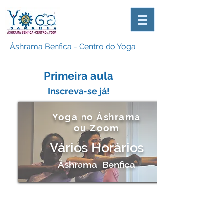
Áshrama Benfica - Centro do Yoga
Primeira aula
Inscreva-se já!
Yoga no Áshrama
ou Zoom
Vários Horários
Áshrama Benfica