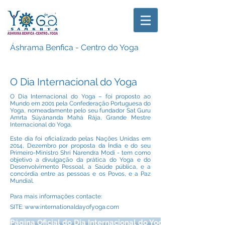
Áshrama Benfica - Centro do Yoga
O Dia Internacional do Yoga
O Dia Internacional do Yoga – foi proposto ao
Mundo em 2001 pela Confederação Portuguesa do
Yoga, nomeadamente pelo seu fundador Sat Guru
Amrta Súyánanda Mahá Rája, Grande Mestre
Internacional do Yoga.
Este dia foi oficializado pelas Nações Unidas em
2014, Dezembro por proposta da Índia e do seu
Primeiro-Ministro Shrí Narendra Modi - tem como
objetivo a divulgação da prática do Yoga e do
Desenvolvimento Pessoal, a Saúde pública, e a
concórdia entre as pessoas e os Povos, e a Paz
Mundial.
Para mais informações contacte:
SITE:
www.internationaldayofyoga.com
Página Oficial do Dia Internacional do Yoga