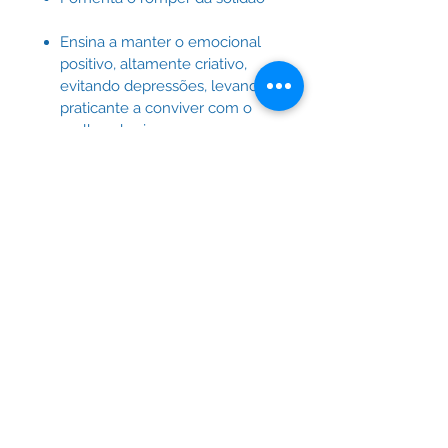
Ensina a manter o emocional
positivo, altamente criativo,
evitando depressões, levando o
praticante a conviver com o
melhor de si
Uma aula do Yoga repõe o praticante
no seu estado natural, como o
experimentado pós férias –
retemperado, lúcido e vigoroso.